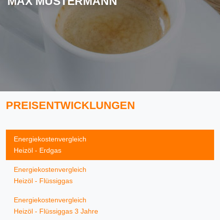
MAX MUSTERMANN
PREISENTWICKLUNGEN
Energiekostenvergleich
Heizöl - Erdgas
Energiekostenvergleich
Heizöl - Flüssiggas
Energiekostenvergleich
Heizöl - Flüssiggas 3 Jahre