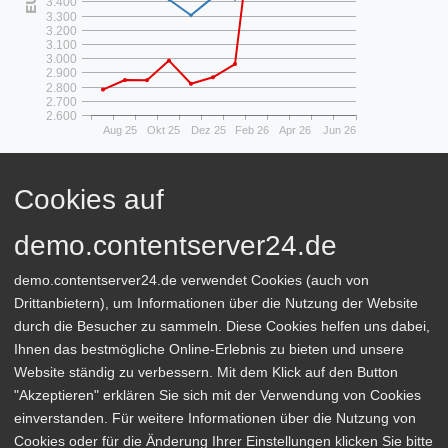
3.400
3.300
3.200
3.100
3.000
2.900
2.800
2.700
2.600
Aug 25
Okt 25
Dez 25
Feb 26
Apr 26
Jun 26
Heizöl 3.000L
Erdgas 33.540kWh
Cookies auf
demo.contentserver24.de
demo.contentserver24.de verwendet Cookies (auch von
Seit 2001 entwickeln wir Webseiten, Branchenlösungen und
Drittanbietern), um Informationen über die Nutzung der Website
realisieren Projekte unserer zahlreichen Kunden. Unser Team aus
durch die Besucher zu sammeln. Diese Cookies helfen uns dabei,
gut ausgebildeten Programmieren und Gestaltern kann auf viel
Ihnen das bestmögliche Online-Erlebnis zu bieten und unsere
Know-how und Erfahrung zurückgreifen, wenn es darum geht
Website ständig zu verbessern. Mit dem Klick auf den Button
neue Projekte zu verwirklichen.
"Akzeptieren" erklären Sie sich mit der Verwendung von Cookies
einverstanden. Für weitere Informationen über die Nutzung von
Weitere Angebote
Cookies oder für die Änderung Ihrer Einstellungen klicken Sie bitte