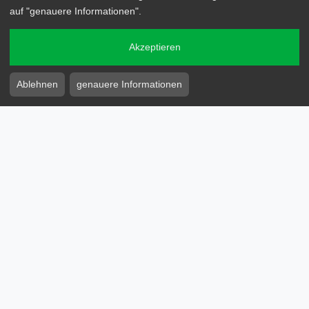
atrego
auf "genauere Informationen".
WebsiteFlatrate
GeWaShop
Akzeptieren
Clever2App
Brennstoffboerse
Ablehnen
genauere Informationen
Interessantes
Kontakt
Fiete-Schulze-Straße 10, 06116 Halle
0345/213 898 90
info@atrego.de
Socials
© 2026 - atrego GmbH